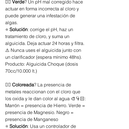
👉🏻 
Verde
? Un pH mal corregido hace 
actuar en forma incorrecta al cloro y 
puede generar una infestación de 
algas.
⭐️ 
Solución
: corrige el pH, haz un 
tratamiento de cloro, y suma un 
alguicida. Deja actuar 24 horas y filtra. 
⚠️ Nunca uses el alguicida junto con 
un clarificador (espera mínimo 48hs). 
Producto: Alguicida Choque (dosis 
70cc/10.000 lt.)
👉🏻 
Coloreada
? La presencia de 
metales reaccionan con el cloro que 
los oxida y le dan color al agua 🎨👇🏻: 
Marrón = presencia de Hierro. Verde = 
presencia de Magnesio. Negro = 
presencia de Manganeso
⭐️ 
Solución
: Usa un controlador de 